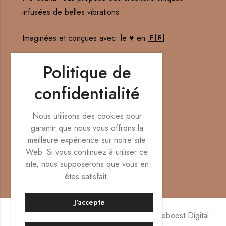
infusées de belles vibrations
Imaginées et conçues avec le ♥️ en 🇫🇷
Contact : hello@novasana-creations.fr
Politique de
confidentialité
Nos réseaux sociaux
Nous utilisons des cookies pour
garantir que nous vous offrons la
meilleure expérience sur notre site
Web. Si vous continuez à utiliser ce
site, nous supposerons que vous en
êtes satisfait.
J'accepte
© Novasana Créations 2024-2026 par
Weboost Digital