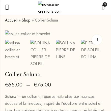
0
Accueil
»
Shop
»
Collier Soluna
Bracelet Soluna
Pierres formes
€
€
45.00
10.00
–
€
15.00
Collier Soluna
€
65.00
–
€
75.00
Soluna — un collier en pierres naturelles aux nuances
douces et lumineuses, inspiré de l’équilibre entre soleil et
lune. Une création délicate à porter comme un éclat discret